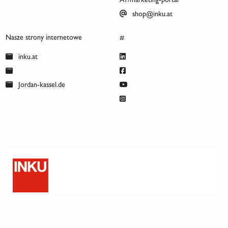
AT/marketing-portal
shop@inku.at
Nasze strony internetowe
#
inku.at
Jordan-kassel.de