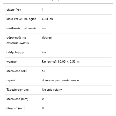
ciężar (kg)
1
klasa reakcji na ogień
C-s1 d0
możliwość malowania
nie
odporność na
dobrze
działanie światła
oddychający
tak
wymiar
Rollenmaß 10,05 x 0,53 m
szerokość rolki
53
raport
dowolne pasowanie wzoru
Tapeziereignung
klejenie ściany
szerokość (mm)
0
długość (mm)
0