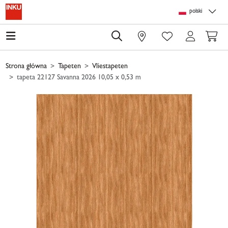
Skip to main content
Skip to page header
Skip to page footer
Skip to page m
polski
0
Strona główna
Tapeten
Vliestapeten
tapeta 22127 Savanna 2026 10,05 x 0,53 m