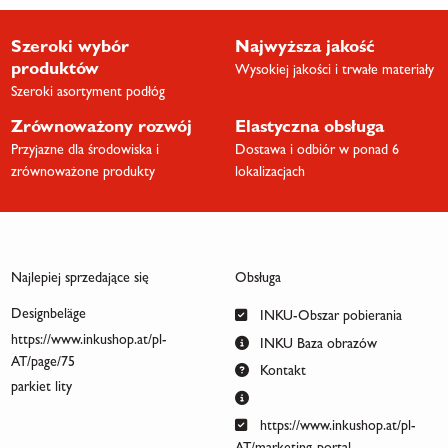
Szeroki wybór
Najwyższa jakość
produktów
Wysokiej jakości i trwałe materiały
Szeroki asortyment podłóg
Zrównoważony rozwój
Elastyczna obsługa
Przyjazne dla środowiska i
Dostawa i odbiór w ponad 6
zrównoważone produkty
lokalizacjach
Najlepiej sprzedające się
Obsługa
Designbeläge
INKU-Obszar pobierania
https://www.inkushop.at/pl-
INKU Baza obrazów
AT/page/75
Kontakt
parkiet lity
https://www.inkushop.at/pl-