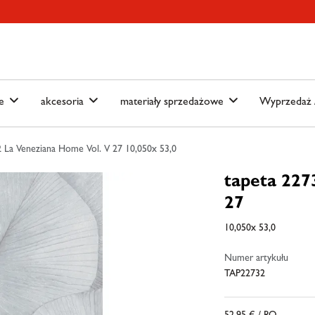
ain-menu
Skip to search
we
akcesoria
materiały sprzedażowe
Wyprzedaż /
 La Veneziana Home Vol. V 27 10,050x 53,0
tapeta 227
27
10,050x 53,0
Numer artykułu
TAP22732