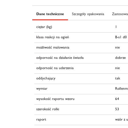
Dane techniczne
Szczegóły opakowania
Zastosowan
ciężar (kg)
1
klasa reakcji na ogień
B-s1 d0
możliwość malowania
nie
odporność na działanie światła
dobrze
odporność na uderzenia
nie
oddychający
tak
wymiar
Rollenm
wysokość raportu wzoru
64
szerokość rolki
53
raport
wzór z 