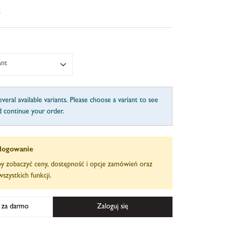
e
ant
veral available variants. Please choose a variant to see
d continue your order.
logowanie
aby zobaczyć ceny, dostępność i opcje zamówień oraz
szystkich funkcji.
ę za darmo
Zaloguj się