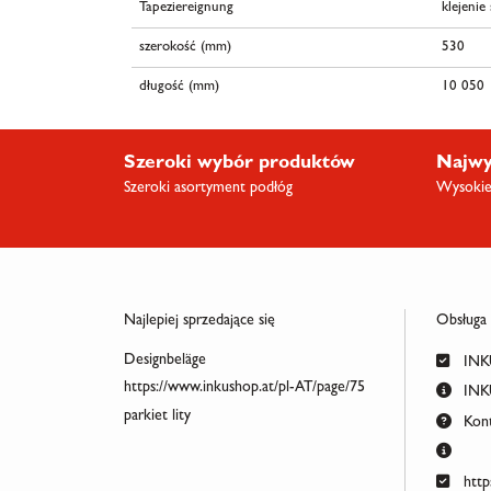
Tapeziereignung
klejenie
szerokość (mm)
530
długość (mm)
10 050
Szeroki wybór produktów
Najwy
Szeroki asortyment podłóg
Wysokiej
Najlepiej sprzedające się
Obsługa
Designbeläge
INKU
https://www.inkushop.at/pl-AT/page/75
INKU
parkiet lity
Kont
http