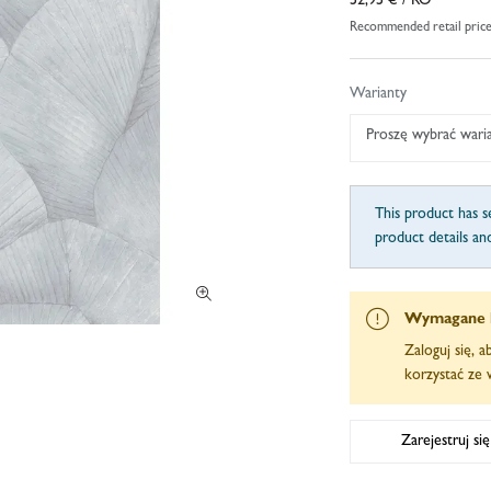
52,95 €
/ RO
Recommended retail pric
Warianty
Proszę wybrać wari
This product has se
product details an
Wymagane 
Zaloguj się, 
korzystać ze w
Zarejestruj si