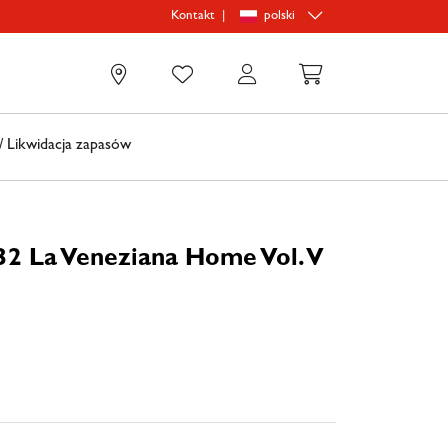
|
polski
Kontakt
0
 Likwidacja zapasów
32 La Veneziana Home Vol. V