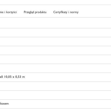
ie i korzyści
Przegląd produktu
Certyfikaty i normy
aß 10,05 x 0,53 m
ukosem