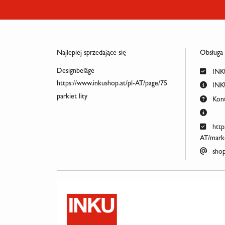
Najlepiej sprzedające się
Obsługa
Designbeläge
INKU
https://www.inkushop.at/pl-AT/page/75
INKU
parkiet lity
Kont
http
AT/marke
shop