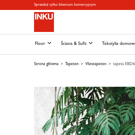
Skip to main content
Skip to page header
Skip to page footer
Skip to page m
Sprzedaż tylko klientom komercyjnym
Floor
Ściana & Sufit
Tekstylia domo
Strona główna
Tapeten
Vliestapeten
tapeta EBD6