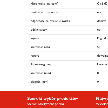
klasa reakcji na ogień
C-s2 d0
możliwość malowania
nie
odporność na działanie światła
dobrze
oddychający
tak
wymiar
Digital
szerokość rolki
53
raport
dowolne
Tapeziereignung
klejenie
szerokość (mm)
0
długość (mm)
0
Szeroki wybór produktów
Najwy
Szeroki asortyment podłóg
Wysokiej