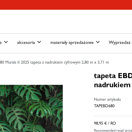
ain-menu
Skip to search
we
akcesoria
materiały sprzedażowe
Wyprzedaż /
80 Murals II 2025 tapeta z nadrukiem cyfrowym 2,80 m x 3,71 m
tapeta EBD
nadrukiem 
Numer artykułu
TAPEBD680
98,95 €
/ RO
Recommended retail pric