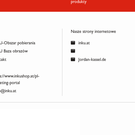
produkty
Nasze strony internetowe
-Obszar pobierania
inku.at
 Baza obrazów
akt
Jordan-kassel.de
s://www.inkushop.at/pl-
ting-portal
@inku.at