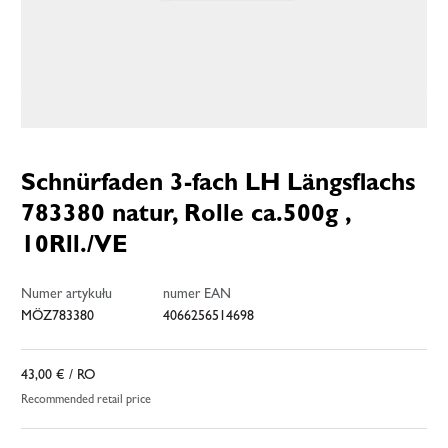
Schnürfaden 3-fach LH Längsflachs
783380 natur, Rolle ca.500g ,
10Rll./VE
Numer artykułu
numer EAN
MÖZ783380
4066256514698
43,00 €
/ RO
Recommended retail price