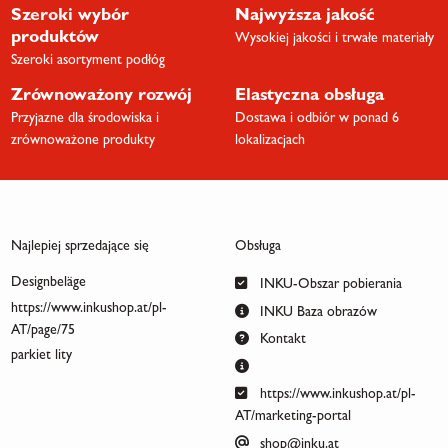
Szeroki wybór
Najwyższa jakość
produktów
Wysokiej jakości i trwałe materiały
Szeroki asortyment podłóg
Zrównoważony rozwój
Elastyczna obsługa
Przyjazne dla środowiska i
Dostawa i odbiór w ponad 6
zrównoważone produkty
lokalizacjach
Najlepiej sprzedające się
Obsługa
Designbeläge
INKU-Obszar pobierania
https://www.inkushop.at/pl-
INKU Baza obrazów
AT/page/75
Kontakt
parkiet lity
https://www.inkushop.at/pl-
AT/marketing-portal
shop@inku.at