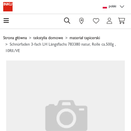
Skip to main content
Skip to page header
Skip to page footer
Skip to page m
polski
0
Strona główna
tekstylia domowe
materiał tapicerski
Schnürfaden 3-fach LH Längsflachs 783380 natur, Rolle ca.500g ,
10Rll./VE