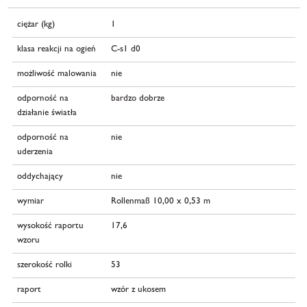
ciężar (kg)
1
klasa reakcji na ogień
C-s1 d0
możliwość malowania
nie
odporność na
bardzo dobrze
działanie światła
odporność na
nie
uderzenia
oddychający
nie
wymiar
Rollenmaß 10,00 x 0,53 m
wysokość raportu
17,6
wzoru
szerokość rolki
53
raport
wzór z ukosem