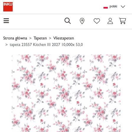
Skip to main content
Skip to page header
Skip to page footer
Skip to page m
polski
0
Strona główna
Tapeten
Vliestapeten
tapeta 23557 Kitchen III 2027 10,000x 53,0