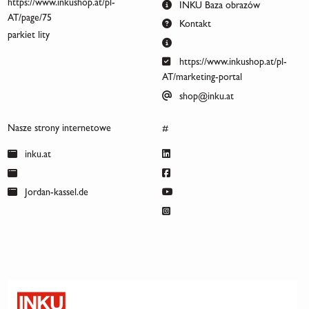
https://www.inkushop.at/pl-
INKU Baza obrazów
AT/page/75
Kontakt
parkiet lity
https://www.inkushop.at/pl-
AT/marketing-portal
shop@inku.at
Nasze strony internetowe
#
inku.at
Jordan-kassel.de