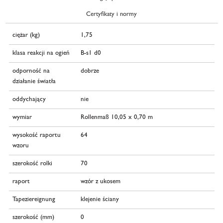
Certyfikaty i normy
ciężar (kg)
1,75
klasa reakcji na ogień
B-s1 d0
odporność na
dobrze
działanie światła
oddychający
nie
wymiar
Rollenmaß 10,05 x 0,70 m
wysokość raportu
64
wzoru
szerokość rolki
70
raport
wzór z ukosem
Tapeziereignung
klejenie ściany
szerokość (mm)
0