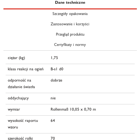
Dane techniczne
Szczegóły opakowania
Zastosowanie i korzyści
Przegląd produktu
Certyfikaty i normy
ciężar (kg)
1,75
klasa reakcji na ogień
B-s1 d0
odporność na
dobrze
działanie światła
oddychający
nie
wymiar
Rollenmaß 10,05 x 0,70 m
wysokość raportu
64
wzoru
szerokość rolki
70