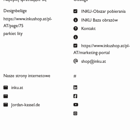
Najlepiej sprzedające się
Obsługa
Designbeläge
INKU-Obszar pobierania
https://www.inkushop.at/pl-
INKU Baza obrazów
AT/page/75
Kontakt
parkiet lity
https://www.inkushop.at/pl-
AT/marketing-portal
shop@inku.at
Nasze strony internetowe
#
inku.at
Jordan-kassel.de