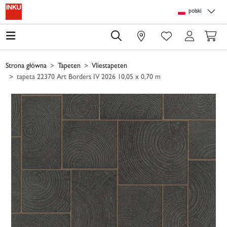
Skip to main content
Skip to page header
Skip to page footer
Skip to page m
polski
0
Strona główna
Tapeten
Vliestapeten
tapeta 22370 Art Borders IV 2026 10,05 x 0,70 m