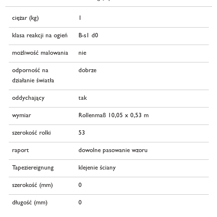
ciężar (kg)
1
klasa reakcji na ogień
B-s1 d0
możliwość malowania
nie
odporność na
dobrze
działanie światła
oddychający
tak
wymiar
Rollenmaß 10,05 x 0,53 m
szerokość rolki
53
raport
dowolne pasowanie wzoru
Tapeziereignung
klejenie ściany
szerokość (mm)
0
długość (mm)
0