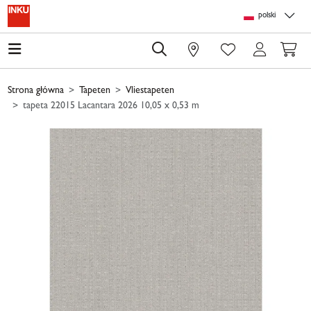
Skip to main content
Skip to page header
Skip to page footer
Skip to page m
polski
0
Strona główna
Tapeten
Vliestapeten
tapeta 22015 Lacantara 2026 10,05 x 0,53 m