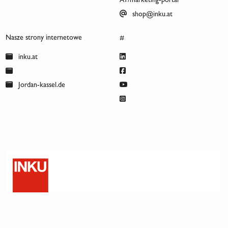
AT/marketing-portal
shop@inku.at
Nasze strony internetowe
#
inku.at
Jordan-kassel.de