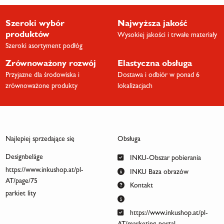
Szeroki wybór
Najwyższa jakość
produktów
Wysokiej jakości i trwałe materiały
Szeroki asortyment podłóg
Zrównoważony rozwój
Elastyczna obsługa
Przyjazne dla środowiska i
Dostawa i odbiór w ponad 6
zrównoważone produkty
lokalizacjach
Najlepiej sprzedające się
Obsługa
Designbeläge
INKU-Obszar pobierania
https://www.inkushop.at/pl-
INKU Baza obrazów
AT/page/75
Kontakt
parkiet lity
https://www.inkushop.at/pl-