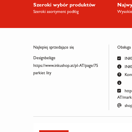
Szeroki wybór produktów
Najwy
Szeroki asortyment podłóg
Wysokiej
Najlepiej sprzedające się
Obsługa
Designbeläge
INKU
https://www.inkushop.at/pl-AT/page/75
INKU
parkiet lity
Kont
http
AT/marke
shop