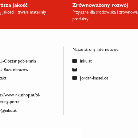
ższa jakość
Zrównoważony rozwój
 jakości i trwałe materiały
Przyjazne dla środowiska i zrównow
produkty
Nasze strony internetowe
-Obszar pobierania
inku.at
 Baza obrazów
akt
Jordan-kassel.de
s://www.inkushop.at/pl-
ting-portal
@inku.at