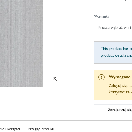
Warianty
Proszę wybrać wari
This product has se
product details an
Wymagane 
Zaloguj się, 
korzystać ze w
Zarejestruj si
ie i korzyści
Przegląd produktu