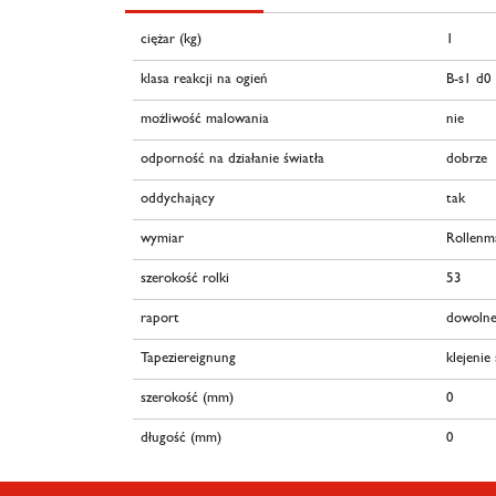
ciężar (kg)
1
klasa reakcji na ogień
B-s1 d0
możliwość malowania
nie
odporność na działanie światła
dobrze
oddychający
tak
wymiar
Rollenm
szerokość rolki
53
raport
dowolne
Tapeziereignung
klejenie
szerokość (mm)
0
długość (mm)
0