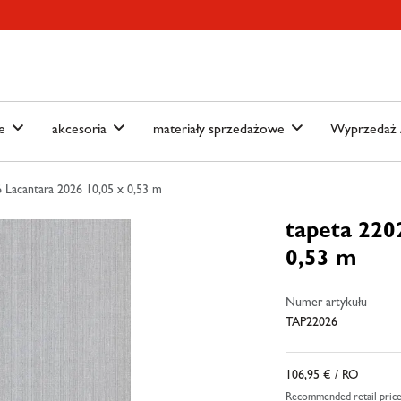
ain-menu
Skip to search
we
akcesoria
materiały sprzedażowe
Wyprzedaż /
 Lacantara 2026 10,05 x 0,53 m
tapeta 220
0,53 m
Numer artykułu
TAP22026
106,95 €
/ RO
Recommended retail pric