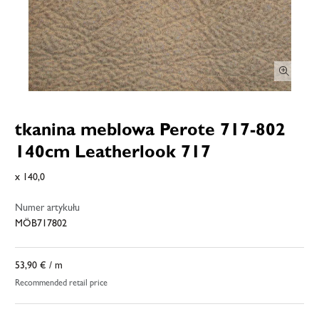
tkanina meblowa Perote 717-802
140cm Leatherlook 717
x 140,0
Numer artykułu
MÖB717802
53,90 €
/ m
Recommended retail price