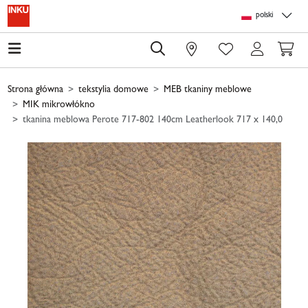
Skip to main content
Skip to page header
Skip to page footer
Skip to page m
polski
0
Strona główna
tekstylia domowe
MEB tkaniny meblowe
MIK mikrowłókno
tkanina meblowa Perote 717-802 140cm Leatherlook 717 x 140,0