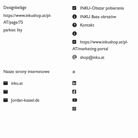
Designbeläge
INKU-Obszar pobierania
https://www.inkushop.at/pl-
INKU Baza obrazów
AT/page/75
Kontakt
parkiet lity
https://www.inkushop.at/pl-
AT/marketing-portal
shop@inku.at
Nasze strony internetowe
#
inku.at
Jordan-kassel.de