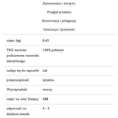
Zastosowanie i korzyści
Przegląd produktu
Konserwacja i pielęgnacja
Gwarancja i żywotność
ciężar (kg)
0,42
TKG warstwa
100% poliester
podstawowa materiału
wierzchniego
nadaje się do tapicerki
tak
przezroczystość
szczelna
Wytrzymałość
mocny
ciężar na metr bieżący
588
odporność na
4 - 5
działanie światła