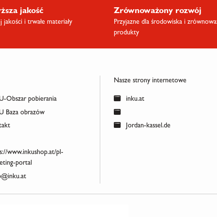
ższa jakość
Zrównoważony rozwój
 jakości i trwałe materiały
Przyjazne dla środowiska i zrównow
produkty
Nasze strony internetowe
-Obszar pobierania
inku.at
 Baza obrazów
akt
Jordan-kassel.de
s://www.inkushop.at/pl-
ting-portal
@inku.at