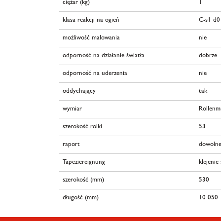
ciężar (kg)
1
klasa reakcji na ogień
C-s1 d0
możliwość malowania
nie
odporność na działanie światła
dobrze
odporność na uderzenia
nie
oddychający
tak
wymiar
Rollenm
szerokość rolki
53
raport
dowolne
Tapeziereignung
klejenie
szerokość (mm)
530
długość (mm)
10 050