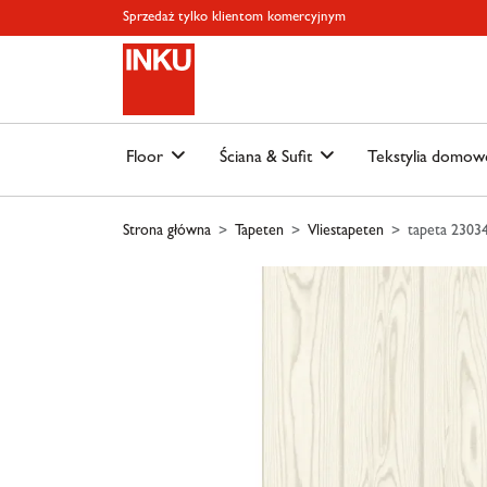
Skip to main content
Skip to page header
Skip to page footer
Skip to page m
Sprzedaż tylko klientom komercyjnym
Floor
Ściana & Sufit
Tekstylia domo
Strona główna
Tapeten
Vliestapeten
tapeta 23034