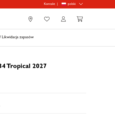
|
polski
Kontakt
0
 Likwidacja zapasów
34 Tropical 2027
e