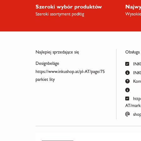
Szeroki wybór produktów
Najwy
Szeroki asortyment podłóg
Wysokiej
Najlepiej sprzedające się
Obsługa
Designbeläge
INKU
https://www.inkushop.at/pl-AT/page/75
INKU
parkiet lity
Kont
http
AT/marke
shop