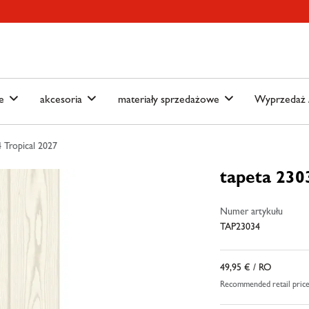
ain-menu
Skip to search
we
akcesoria
materiały sprzedażowe
Wyprzedaż /
 Tropical 2027
tapeta 230
Numer artykułu
TAP23034
49,95 €
/ RO
Recommended retail pric