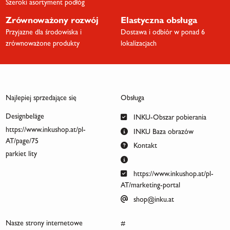
Szeroki asortyment podłóg
Zrównoważony rozwój
Elastyczna obsługa
Przyjazne dla środowiska i
Dostawa i odbiór w ponad 6
zrównoważone produkty
lokalizacjach
Najlepiej sprzedające się
Obsługa
Designbeläge
INKU-Obszar pobierania
https://www.inkushop.at/pl-
INKU Baza obrazów
AT/page/75
Kontakt
parkiet lity
https://www.inkushop.at/pl-
AT/marketing-portal
shop@inku.at
Nasze strony internetowe
#