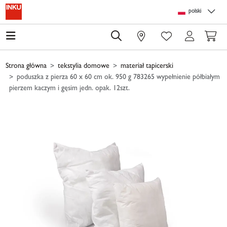
Skip to main content
Skip to page header
Skip to page footer
Skip to page m
polski
0
Strona główna
tekstylia domowe
materiał tapicerski
poduszka z pierza 60 x 60 cm ok. 950 g 783265 wypełnienie półbiałym
pierzem kaczym i gęsim jedn. opak. 12szt.