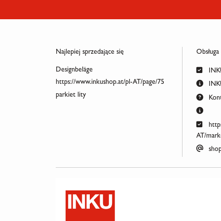
Najlepiej sprzedające się
Obsługa
Designbeläge
INKU
https://www.inkushop.at/pl-AT/page/75
INKU
parkiet lity
Kont
http
AT/marke
shop