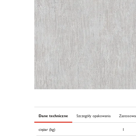
Dane techniczne
Szczegóły opakowania
Zastosowan
ciężar (kg)
1