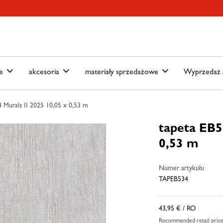
ain-menu
Skip to search
we
akcesoria
materiały sprzedażowe
Wyprzedaż /
 Murals II 2025 10,05 x 0,53 m
tapeta EB5
0,53 m
Numer artykułu
TAPEB534
43,95 €
/ RO
Recommended retail pric