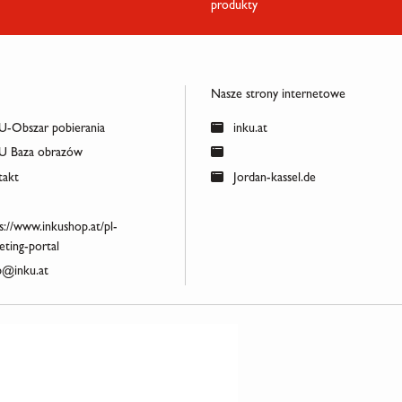
produkty
Nasze strony internetowe
-Obszar pobierania
inku.at
 Baza obrazów
akt
Jordan-kassel.de
s://www.inkushop.at/pl-
ting-portal
@inku.at