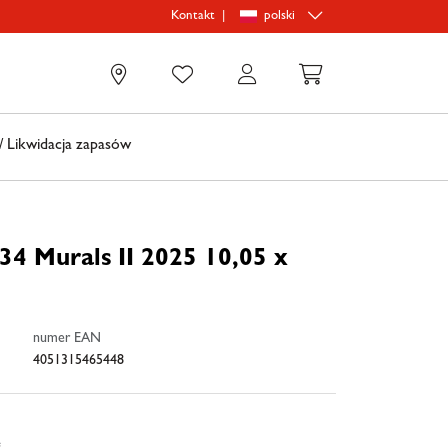
|
polski
Kontakt
0
 Likwidacja zapasów
34 Murals II 2025 10,05 x
numer EAN
4051315465448
e