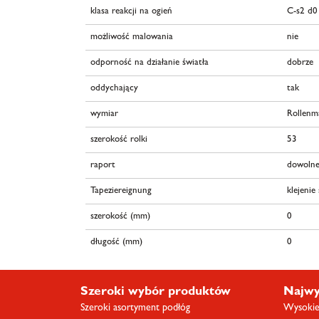
klasa reakcji na ogień
C-s2 d0
możliwość malowania
nie
odporność na działanie światła
dobrze
oddychający
tak
wymiar
Rollenm
szerokość rolki
53
raport
dowolne
Tapeziereignung
klejenie
szerokość (mm)
0
długość (mm)
0
Szeroki wybór produktów
Najwy
Szeroki asortyment podłóg
Wysokiej