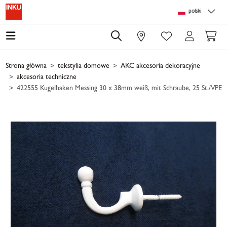
Skip to main content
Skip to page header
Skip to page footer
Skip to page m
polski
0
Strona główna
tekstylia domowe
AKC akcesoria dekoracyjne
akcesoria techniczne
422555 Kugelhaken Messing 30 x 38mm weiß, mit Schraube, 25 St./VPE