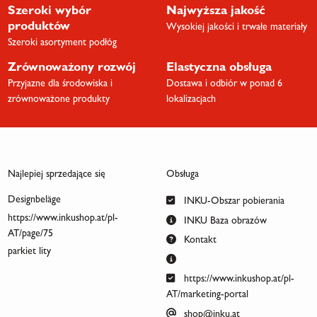
Szeroki wybór
Najwyższa jakość
produktów
Wysokiej jakości i trwałe materiały
Szeroki asortyment podłóg
Zrównoważony rozwój
Elastyczna obsługa
Przyjazne dla środowiska i
Dostawa i odbiór w ponad 6
zrównoważone produkty
lokalizacjach
Najlepiej sprzedające się
Obsługa
Designbeläge
INKU-Obszar pobierania
https://www.inkushop.at/pl-
INKU Baza obrazów
AT/page/75
Kontakt
parkiet lity
https://www.inkushop.at/pl-
AT/marketing-portal
shop@inku.at