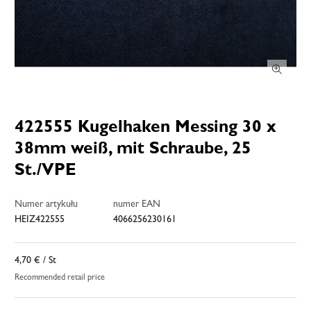
422555 Kugelhaken Messing 30 x
38mm weiß, mit Schraube, 25
St./VPE
Numer artykułu
numer EAN
HEIZ422555
4066256230161
4,70 €
/ St
Recommended retail price