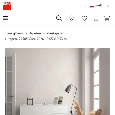
Skip to main content
Skip to page header
Skip to page footer
Skip to page m
polski
0
Strona główna
Tapeten
Vliestapeten
tapeta 22585 Casa 2026 10,05 x 0,53 m