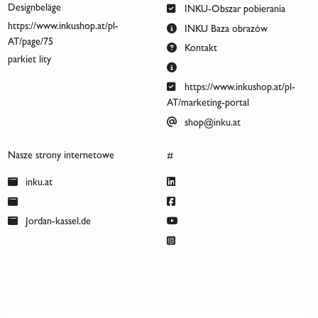
Designbeläge
INKU-Obszar pobierania
https://www.inkushop.at/pl-
INKU Baza obrazów
AT/page/75
Kontakt
parkiet lity
https://www.inkushop.at/pl-
AT/marketing-portal
shop@inku.at
Nasze strony internetowe
#
inku.at
Jordan-kassel.de