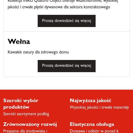
Kolekcja INKU Quattro Object oferuje wszechstronne, wysokiej
jakości i trwałe płytki dywanowe dla sektora kontraktowego
Proszę dowiedzieć się więcej
Wełna
Kawałek natury dla zdrowego domu
Proszę dowiedzieć się więcej
Szeroki wybór
Najwyższa jakość
produktów
Wysokiej jakości i trwałe materiały
Szeroki asortyment podłóg
Zrównoważony rozwój
Elastyczna obsługa
Przyjazne dla środowiska i
Dostawa i odbiór w ponad 6