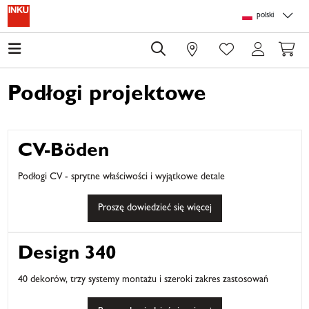
Skip to main content
Skip to page header
Skip to page footer
Skip to page m
polski
0
Podłogi projektowe
CV-Böden
Podłogi CV - sprytne właściwości i wyjątkowe detale
Proszę dowiedzieć się więcej
Design 340
40 dekorów, trzy systemy montażu i szeroki zakres zastosowań