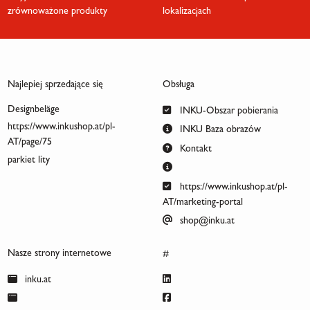
zrównoważone produkty
lokalizacjach
Najlepiej sprzedające się
Obsługa
Designbeläge
INKU-Obszar pobierania
https://www.inkushop.at/pl-
INKU Baza obrazów
AT/page/75
Kontakt
parkiet lity
https://www.inkushop.at/pl-
AT/marketing-portal
shop@inku.at
Nasze strony internetowe
#
inku.at